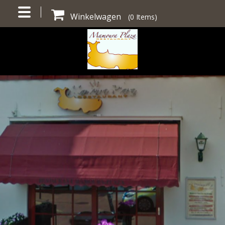
Winkelwagen
(
0
Items)