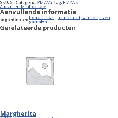
SKU:
52
Categorie:
PIZZA’S
Tag:
PIZZA’S
Aanvullende informatie
Aanvullende informatie
tomaat, kaas, , paprika, ui, sardientjes en
ingredienten
garnalen
Gerelateerde producten
Margherita