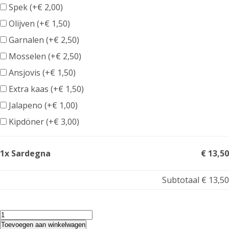
Spek (+
€
2,00
)
Olijven (+
€
1,50
)
Garnalen (+
€
2,50
)
Mosselen (+
€
2,50
)
Ansjovis (+
€
1,50
)
Extra kaas (+
€
1,50
)
Jalapeno (+
€
1,00
)
Kipdöner (+
€
3,00
)
1x Sardegna
€ 13,50
Subtotaal
€ 13,50
Sardegna
aantal
Toevoegen aan winkelwagen