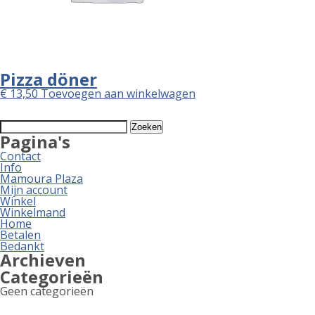
Pizza döner
€
13,50
Toevoegen aan winkelwagen
Zoeken
naar:
Pagina's
Contact
Info
Mamoura Plaza
Mijn account
Winkel
Winkelmand
Home
Betalen
Bedankt
Archieven
Categorieën
Geen categorieën