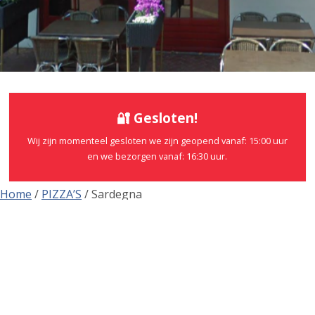
🔐 Gesloten!
Wij zijn momenteel gesloten we zijn geopend vanaf: 15:00 uur
en we bezorgen vanaf: 16:30 uur.
Home
/
PIZZA’S
/ Sardegna