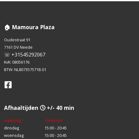
🏠 Mamoura Plaza
Oudestraat 91
7161 DV Neede
☏ +31545292067
KvK: 08056176
BTW: NL807357571B.01
Afhaaltijden 🕓 +/- 40 min
maandag
Gesloten
dinsdag
15:00 - 20:45
woensdag
15:00 - 20:45