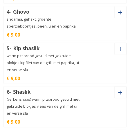
Ham (+
€
1,00
)
Salami (+
€
1,50
)
kipdöner
Garnalen (+
€
2,50
)
Mosselen (+
€
2,50
)
aantal
€
8,00
4- Ghovo
Ansjovis (+
€
1,50
)
Extra kaas (+
€
1,50
)
Shoarma (+
€
3,00
)
Gehakt (+
€
3,00
)
shoarma, gehakt, groente,
Ui (+
€
1,00
)
Champignon (+
€
1,00
)
Spek (+
€
2,00
)
Olijven (+
€
1,50
)
sperzieboontjes, peen, uien en paprika
Ansjovis (+
€
1,50
)
Extra kaas (+
€
1,50
)
Jalapeno (+
€
1,00
)
Kipdöner (+
€
3,00
)
€ 9,00
Doner (+
€
3,00
)
Paprika (+
€
1,00
)
Ham (+
€
1,00
)
Salami (+
€
1,50
)
Garnalen (+
€
2,50
)
Mosselen (+
€
2,50
)
Jalapeno (+
€
1,00
)
Kipdöner (+
€
3,00
)
5- Kip shaslik
Shoarma (+
€
3,00
)
Gehakt (+
€
3,00
)
warm pitabrood gevuld met gekruide
Ui (+
€
1,00
)
Champignon (+
€
1,00
)
Spek (+
€
2,00
)
Olijven (+
€
1,50
)
blokjes kipfilet van de grill, met paprika, ui
Ansjovis (+
€
1,50
)
Extra kaas (+
€
1,50
)
Dürüm
aantal
€
9,50
en verse sla
Doner (+
€
3,00
)
Paprika (+
€
1,00
)
Ham (+
€
1,00
)
Salami (+
€
1,50
)
€ 9,00
Shoarma
Garnalen (+
€
2,50
)
Mosselen (+
€
2,50
)
aantal
€
8,00
Jalapeno (+
€
1,00
)
Kipdöner (+
€
3,00
)
6- Shaslik
Ui (+
€
1,00
)
Champignon (+
€
1,00
)
Spek (+
Shoarma (+
€
2,00
€
3,00
)
)
Olijven (+
Gehakt (+
€
€
1,50
3,00
)
)
(varkenshaas) warm pitabrood gevuld met
Ansjovis (+
€
1,50
)
Extra kaas (+
€
1,50
)
gekruide blokjes vlees van de grill met ui
en verse sla
Ham (+
€
1,00
)
Salami (+
€
1,50
)
Döner
Garnalen (+
Doner (+
€
3,00
€
2,50
)
)
Mosselen (+
Paprika (+
€
1,00
€
2,50
)
)
aantal
€
8,00
Jalapeno (+
€
1,00
)
Kipdöner (+
€
3,00
)
€ 9,00