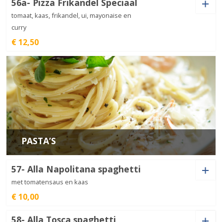
Ham (+
€
1,00
)
Salami (+
€
1,50
)
56a- Pizza Frikandel Speciaal
Shoarma (+
€
3,00
)
Gehakt (+
€
3,00
)
tomaat, kaas, frikandel, ui, mayonaise en
Frutti
Ui (+
€
1,00
)
Champignon (+
€
1,00
)
Garnalen (+
€
2,50
)
Mosselen (+
€
2,50
)
di
€
14,00
Jalapeno (+
€
1,00
)
Kipdöner (+
€
3,00
)
curry
Mare
aantal
Spek (+
€
2,00
)
Olijven (+
€
1,50
)
€ 12,50
Doner (+
€
3,00
)
Paprika (+
€
1,00
)
Ham (+
€
1,00
)
Salami (+
€
1,50
)
Ansjovis (+
€
1,50
)
Extra kaas (+
€
1,50
)
Garnalen (+
€
2,50
)
Mosselen (+
€
2,50
)
Shoarma (+
€
3,00
)
Gehakt (+
€
3,00
)
Ghofo
Ui (+
€
1,00
)
Champignon (+
€
1,00
)
aantal
Spek (+
€
2,00
)
Olijven (+
€
1,50
)
€
14,00
Jalapeno (+
€
1,00
)
Kipdöner (+
€
3,00
)
Ansjovis (+
€
1,50
)
Extra kaas (+
€
1,50
)
Doner (+
€
3,00
)
Paprika (+
€
1,00
)
Ham (+
€
1,00
)
Salami (+
€
1,50
)
Garnalen (+
€
2,50
)
Mosselen (+
€
2,50
)
Jalapeno (+
€
1,00
)
Kipdöner (+
€
3,00
)
PASTA’S
Pyramide
Ui (+
€
1,00
)
Champignon (+
€
1,00
)
aantal
Spek (+
€
2,00
)
Olijven (+
€
1,50
)
€
14,00
Ansjovis (+
€
1,50
)
Extra kaas (+
€
1,50
)
57- Alla Napolitana spaghetti
Ham (+
€
1,00
)
Salami (+
€
1,50
)
met tomatensaus en kaas
Garnalen (+
€
2,50
)
Mosselen (+
€
2,50
)
Jalapeno (+
€
1,00
)
Kipdöner (+
€
3,00
)
Carbonara
€ 10,00
aantal
€
13,50
Spek (+
€
2,00
)
Olijven (+
€
1,50
)
Ansjovis (+
€
1,50
)
Extra kaas (+
€
1,50
)
58- Alla Tosca spaghetti