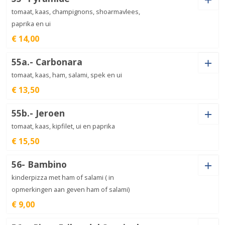
Shoarma (+
€
3,00
)
Gehakt (+
€
3,00
)
Jalapeno (+
€
1,00
)
Kipdöner (+
€
3,00
)
tomaat, kaas, champignons, shoarmavlees,
Hawaï
Ui (+
€
1,00
)
Champignon (+
€
1,00
)
vruchten
Spek (+
€
2,00
)
Olijven (+
€
1,50
)
€
13,00
paprika en ui
aantal
Ansjovis (+
€
1,50
)
Extra kaas (+
€
1,50
)
€ 14,00
Doner (+
€
3,00
)
Paprika (+
€
1,00
)
Ham (+
€
1,00
)
Salami (+
€
1,50
)
Garnalen (+
€
2,50
)
Mosselen (+
€
2,50
)
Jalapeno (+
€
1,00
)
Kipdöner (+
€
3,00
)
55a.- Carbonara
Hawaï
aantal
Shoarma (+
€
3,00
)
Gehakt (+
€
3,00
)
€
12,50
tomaat, kaas, ham, salami, spek en ui
Ui (+
€
1,00
)
Champignon (+
€
1,00
)
Spek (+
€
2,00
)
Olijven (+
€
1,50
)
Ansjovis (+
€
1,50
)
Extra kaas (+
€
1,50
)
€ 13,50
Doner (+
€
3,00
)
Paprika (+
€
1,00
)
Ham (+
€
1,00
)
Salami (+
€
1,50
)
55b.- Jeroen
Quattro
Garnalen (+
€
2,50
)
Mosselen (+
€
2,50
)
Formaggi
Shoarma (+
€
3,00
)
Gehakt (+
€
3,00
)
€
13,00
Jalapeno (+
€
1,00
)
Kipdöner (+
€
3,00
)
tomaat, kaas, kipfilet, ui en paprika
aantal
Ui (+
€
1,00
)
Champignon (+
€
1,00
)
€ 15,50
Spek (+
€
2,00
)
Olijven (+
€
1,50
)
Ansjovis (+
€
1,50
)
Extra kaas (+
€
1,50
)
Doner (+
€
3,00
)
Paprika (+
€
1,00
)
56- Bambino
Shoarma (+
€
3,00
)
Gehakt (+
€
3,00
)
Ham (+
€
1,00
)
Salami (+
€
1,50
)
kinderpizza met ham of salami ( in
Sardegna
Garnalen (+
€
2,50
)
Mosselen (+
€
2,50
)
aantal
€
13,50
Jalapeno (+
€
1,00
)
Kipdöner (+
€
3,00
)
opmerkingen aan geven ham of salami)
Ui (+
€
1,00
)
Champignon (+
€
1,00
)
€ 9,00
Doner (+
€
3,00
)
Paprika (+
€
1,00
)
Spek (+
€
2,00
)
Olijven (+
€
1,50
)
Ansjovis (+
€
1,50
)
Extra kaas (+
€
1,50
)