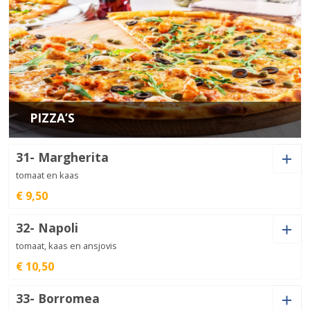
personen
Spek (+
€
2,00
)
Olijven (+
€
1,50
)
aantal
Ui (+
€
1,00
)
Champignon (+
€
1,00
)
Shoarma (+
€
3,00
)
Gehakt (+
€
3,00
)
Jalapeno (+
€
1,00
)
Kipdöner (+
€
3,00
)
Garnalen (+
€
2,50
)
Mosselen (+
€
2,50
)
Ham (+
€
1,00
)
Salami (+
€
1,50
)
Mixed
Doner (+
€
3,00
)
Paprika (+
€
1,00
)
Grill
€
19,50
Shis
Shaslik
Bijgerecht
Ansjovis (+
€
1,50
)
Extra kaas (+
€
1,50
)
aantal
Spek (+
€
2,00
)
Olijven (+
€
1,50
)
PIZZA’S
Ui (+
€
1,00
)
Champignon (+
€
1,00
)
Jalapeno (+
€
1,00
)
Kipdöner (+
€
3,00
)
31- Margherita
Garnalen (+
€
2,50
)
Mosselen (+
€
2,50
)
Ham (+
€
1,00
)
Salami (+
€
1,50
)
tomaat en kaas
Mixed
Grill
€
19,50
Shis
€ 9,50
Kabab
Bijgerecht
Ansjovis (+
€
1,50
)
Extra kaas (+
€
1,50
)
aantal
Spek (+
€
2,00
)
Olijven (+
€
1,50
)
32- Napoli
Shoarma (+
€
3,00
)
Gehakt (+
€
3,00
)
tomaat, kaas en ansjovis
Jalapeno (+
€
1,00
)
Kipdöner (+
€
3,00
)
Garnalen (+
€
2,50
)
Mosselen (+
€
2,50
)
€ 10,50
Mixed
Grill
Doner (+
€
3,00
)
Paprika (+
€
1,00
)
€
19,50
Shis
33- Borromea
Kip-
Bijgerecht
Ansjovis (+
Shoarma (+
€
€
1,50
3,00
)
)
Extra kaas (+
Gehakt (+
€
3,00
€
1,50
)
)