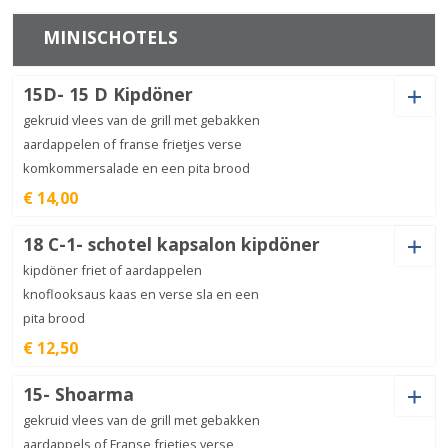
Shoarma (+
€
3,00
)
Gehakt (+
€
3,00
)
Jalapeno (+
€
1,00
)
Kipdöner (+
€
3,00
)
Ansjovis (+
€
1,50
)
Extra kaas (+
€
1,50
)
Garnalen (+
€
2,50
)
Mosselen (+
€
2,50
)
MINISCHOTELS
Ui (+
€
1,00
)
Champignon (+
€
1,00
)
Portie
Spek (+
€
2,00
)
Olijven (+
€
1,50
)
verse
€
6,00
salade
Doner (+
€
3,00
)
Paprika (+
€
1,00
)
15D- 15 D Kipdöner
aantal
Jalapeno (+
€
1,00
)
Kipdöner (+
€
3,00
)
Ansjovis (+
€
1,50
)
Extra kaas (+
€
1,50
)
gekruid vlees van de grill met gebakken
Ham (+
€
1,00
)
Salami (+
€
1,50
)
Verse
Garnalen (+
€
2,50
)
Mosselen (+
€
2,50
)
aardappelen of franse frietjes verse
Egyptische
€
6,50
Ui (+
€
1,00
)
Champignon (+
€
1,00
)
salade
komkommersalade en een pita brood
aantal
Jalapeno (+
€
1,00
)
Kipdöner (+
€
3,00
)
Spek (+
€
2,00
)
Olijven (+
€
1,50
)
€ 14,00
Ansjovis (+
€
1,50
)
Extra kaas (+
€
1,50
)
Tonijnsalade
aantal
€
7,00
Ham (+
€
1,00
)
Salami (+
€
1,50
)
18 C-1- schotel kapsalon kipdöner
Garnalen (+
€
2,50
)
Mosselen (+
€
2,50
)
Shoarma (+
€
3,00
)
Gehakt (+
€
3,00
)
kipdöner friet of aardappelen
Jalapeno (+
€
1,00
)
Kipdöner (+
€
3,00
)
Garnalensalade
aantal
Spek (+
€
2,00
)
Olijven (+
€
1,50
)
€
7,00
knoflooksaus kaas en verse sla en een
pita brood
Ansjovis (+
€
1,50
)
Extra kaas (+
€
1,50
)
Doner (+
€
3,00
)
Paprika (+
€
1,00
)
€ 12,50
Garnalen (+
€
2,50
)
Mosselen (+
€
2,50
)
Shoarma
15- Shoarma
aantal
€
9,50
Jalapeno (+
€
1,00
)
Kipdöner (+
€
3,00
)
Ui (+
€
1,00
)
Champignon (+
€
1,00
)
Shoarma (+
€
3,00
)
Gehakt (+
€
3,00
)
gekruid vlees van de grill met gebakken
Ansjovis (+
€
1,50
)
Extra kaas (+
€
1,50
)
aardappels of Franse frietjes,verse