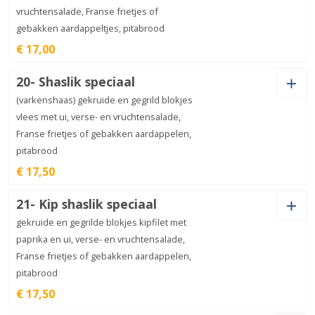
vruchtensalade, Franse frietjes of
Kipschnitzel
aantal
€
14,50
Bijgerecht
gebakken aardappeltjes, pitabrood
Ham (+
€
1,00
)
Salami (+
€
1,50
)
Doner (+
€
3,00
)
Paprika (+
€
1,00
)
€ 17,00
Spek (+
€
2,00
)
Olijven (+
€
1,50
)
20- Shaslik speciaal
Ui (+
€
1,00
)
Champignon (+
€
1,00
)
Shoarma (+
€
3,00
)
Gehakt (+
€
3,00
)
(varkenshaas) gekruide en gegrild blokjes
Schotel
kapsalon
€
12,00
vlees met ui, verse- en vruchtensalade,
aantal
Garnalen (+
€
2,50
)
Mosselen (+
€
2,50
)
Franse frietjes of gebakken aardappelen,
Ham (+
€
1,00
)
Salami (+
€
1,50
)
Doner (+
€
3,00
)
Paprika (+
€
1,00
)
pitabrood
€ 17,50
Ansjovis (+
€
1,50
)
Extra kaas (+
€
1,50
)
Spek (+
€
2,00
)
Olijven (+
€
1,50
)
Ui (+
€
1,00
)
Champignon (+
€
1,00
)
21- Kip shaslik speciaal
Shoarma (+
€
3,00
)
Gehakt (+
€
3,00
)
gekruide en gegrilde blokjes kipfilet met
Jalapeno (+
€
1,00
)
Kipdöner (+
€
3,00
)
Garnalen (+
€
2,50
)
Mosselen (+
€
2,50
)
paprika en ui, verse- en vruchtensalade,
Ham (+
€
1,00
)
Salami (+
€
1,50
)
Franse frietjes of gebakken aardappelen,
Doner (+
€
3,00
)
Paprika (+
€
1,00
)
pitabrood
Bijgerecht
Ansjovis (+
€
1,50
)
Extra kaas (+
€
1,50
)
Spek (+
€
2,00
)
Olijven (+
€
1,50
)
€ 17,50
Ui (+
€
1,00
)
Champignon (+
€
1,00
)