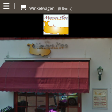
Winkelwagen
(
0
Items)