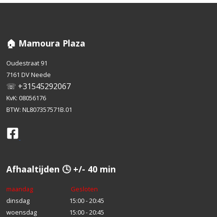
🏠 Mamoura Plaza
Oudestraat 91
7161 DV Neede
☏ +31545292067
KvK: 08056176
BTW: NL807357571B.01
Afhaaltijden 🕓 +/- 40 min
maandag
Gesloten
dinsdag
15:00 - 20:45
woensdag
15:00 - 20:45