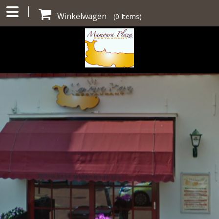
Winkelwagen
(
0
Items)