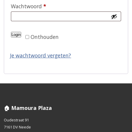
Vereist
Wachtwoord
*
Login
Onthouden
Je wachtwoord vergeten?
🏠 Mamoura Plaza
Oudestraat 91
7161 DV Neede