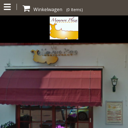
Winkelwagen
(
0
Items)