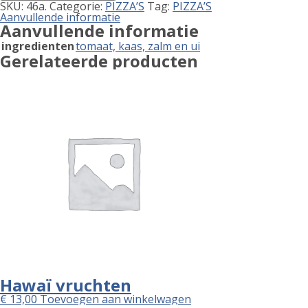
SKU:
46a.
Categorie:
PIZZA’S
Tag:
PIZZA’S
Aanvullende informatie
Aanvullende informatie
ingredienten
tomaat, kaas, zalm en ui
Gerelateerde producten
Hawaï vruchten
€
13,00
Toevoegen aan winkelwagen