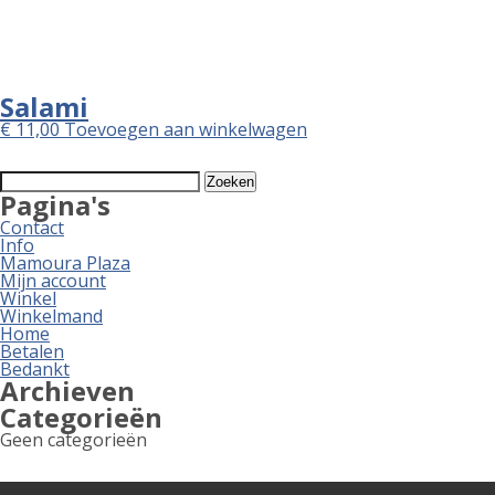
Salami
€
11,00
Toevoegen aan winkelwagen
Zoeken
naar:
Pagina's
Contact
Info
Mamoura Plaza
Mijn account
Winkel
Winkelmand
Home
Betalen
Bedankt
Archieven
Categorieën
Geen categorieën