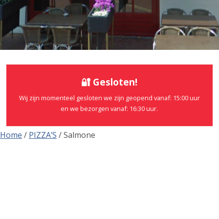
🔐 Gesloten!
Wij zijn momenteel gesloten we zijn geopend vanaf: 15:00 uur
en we bezorgen vanaf: 16:30 uur.
Home
/
PIZZA’S
/ Salmone