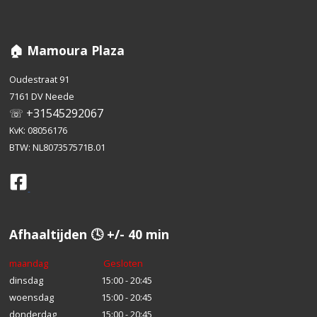
🏠 Mamoura Plaza
Oudestraat 91
7161 DV Neede
☏ +31545292067
KvK: 08056176
BTW: NL807357571B.01
Afhaaltijden 🕓 +/- 40 min
maandag
Gesloten
dinsdag
15:00 - 20:45
woensdag
15:00 - 20:45
donderdag
15:00 - 20:45