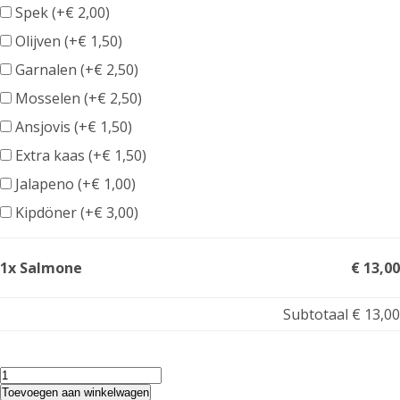
Spek (+
€
2,00
)
Olijven (+
€
1,50
)
Garnalen (+
€
2,50
)
Mosselen (+
€
2,50
)
Ansjovis (+
€
1,50
)
Extra kaas (+
€
1,50
)
Jalapeno (+
€
1,00
)
Kipdöner (+
€
3,00
)
1x Salmone
€ 13,00
Subtotaal
€ 13,00
Salmone
aantal
Toevoegen aan winkelwagen