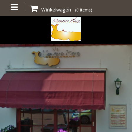
Winkelwagen
(
0
Items)