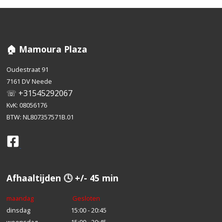
🏠 Mamoura Plaza
Oudestraat 91
7161 DV Neede
☏ +31545292067
KvK: 08056176
BTW: NL807357571B.01
Afhaaltijden 🕓 +/- 45 min
maandag
Gesloten
dinsdag
15:00 - 20:45
woensdag
15:00 - 20:45