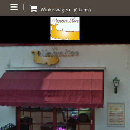
Winkelwagen
(
0
Items)