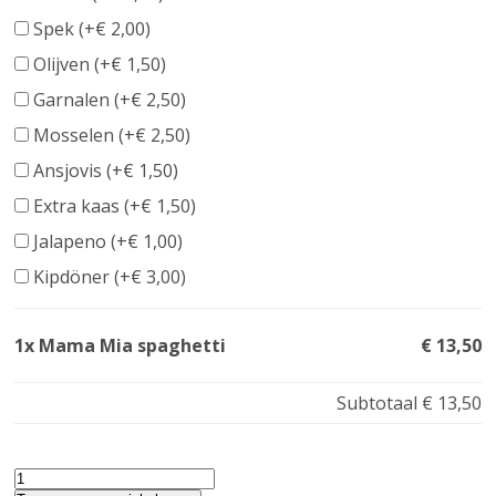
Spek (+
€
2,00
)
Olijven (+
€
1,50
)
Garnalen (+
€
2,50
)
Mosselen (+
€
2,50
)
Ansjovis (+
€
1,50
)
Extra kaas (+
€
1,50
)
Jalapeno (+
€
1,00
)
Kipdöner (+
€
3,00
)
1x Mama Mia spaghetti
€ 13,50
Subtotaal
€ 13,50
Mama
Mia