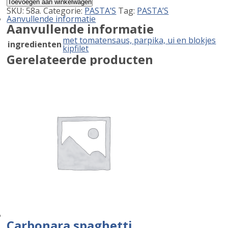
Toevoegen aan winkelwagen
spaghetti
SKU:
58a.
Categorie:
PASTA’S
Tag:
PASTA’S
aantal
Aanvullende informatie
Aanvullende informatie
met tomatensaus, parpika, ui en blokjes
ingredienten
kipfilet
Gerelateerde producten
Carbonara spaghetti