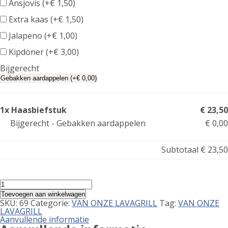
Ansjovis (+
€
1,50
)
Extra kaas (+
€
1,50
)
Jalapeno (+
€
1,00
)
Kipdöner (+
€
3,00
)
Bijgerecht
1x Haasbiefstuk
€ 23,50
Bijgerecht - Gebakken aardappelen
€ 0,00
Subtotaal
€ 23,50
Haasbiefstuk
aantal
Toevoegen aan winkelwagen
SKU:
69
Categorie:
VAN ONZE LAVAGRILL
Tag:
VAN ONZE
LAVAGRILL
Aanvullende informatie