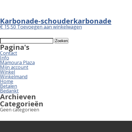
Karbonade-schouderkarbonade
€
15,50
Toevoegen aan winkelwagen
Zoeken
naar:
Pagina's
Contact
Info
Mamoura Plaza
Mijn account
Winkel
Winkelmand
Home
Betalen
Bedankt
Archieven
Categorieën
Geen categorieën