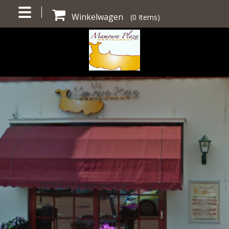
Winkelwagen
(
0
Items)