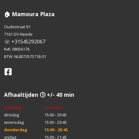
🏠 Mamoura Plaza
Oudestraat 91
7161 DV Neede
☏ +31545292067
KvK: 08056176
BTW: NL807357571B.01
Afhaaltijden 🕓 +/- 40 min
maandag
Gesloten
dinsdag
15:00 - 20:45
woensdag
15:00 - 20:45
donderdag
15:00 - 20:45
vrijdag
15:00 - 21:45