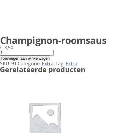
Champignon-roomsaus
€
3,50
Champignon-
roomsaus
Toevoegen aan winkelwagen
aantal
SKU:
91
Categorie:
Extra
Tag:
Extra
Gerelateerde producten