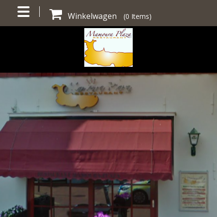
Winkelwagen
(
0
Items)