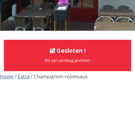
🔐 Gesloten !
Wij zijn vandaag gesloten
Home
/
Extra
/ Champignon-roomsaus