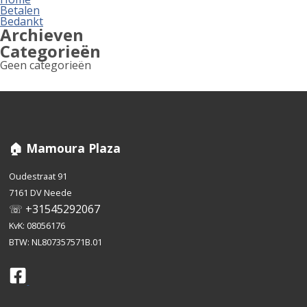
Betalen
Bedankt
Archieven
Categorieën
Geen categorieën
🏠 Mamoura Plaza
Oudestraat 91
7161 DV Neede
☏ +31545292067
KvK: 08056176
BTW: NL807357571B.01