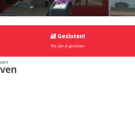
🔐 Gesloten!
Wij zijn al gesloten
jven
jven