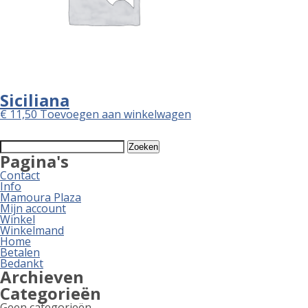
Siciliana
€
11,50
Toevoegen aan winkelwagen
Zoeken
naar:
Pagina's
Contact
Info
Mamoura Plaza
Mijn account
Winkel
Winkelmand
Home
Betalen
Bedankt
Archieven
Categorieën
Geen categorieën