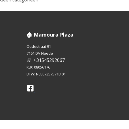
🏠 Mamoura Plaza
Oudestraat 91
7161 DV Neede
☏ +31545292067
KvK: 08056176
BTW: NL807357571B.01