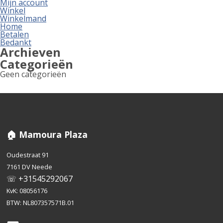
Mijn account
Winkel
Winkelmand
Home
Betalen
Bedankt
Archieven
Categorieën
Geen categorieën
🏠 Mamoura Plaza
Oudestraat 91
7161 DV Neede
☏ +31545292067
KvK: 08056176
BTW: NL807357571B.01