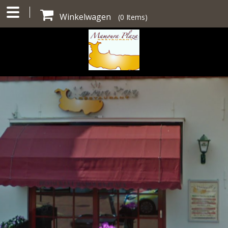
Winkelwagen
(
0
Items)