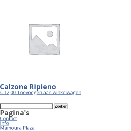
Calzone Ripieno
€
12,00
Toevoegen aan winkelwagen
Zoeken
naar:
Pagina's
Contact
Info
Mamoura Plaza